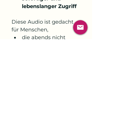
lebenslanger Zugriff
Diese Audio ist gedacht 
für Menschen, 
die abends nicht 
richtig abschalten 
können
die körperlich müde, 
aber innerlich noch 
angespannt sind
die viel denken, viel 
tragen und schlecht 
loslassen
die etwas Sanftes 
brauchen, nicht noch 
mehr Input