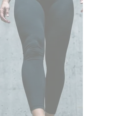
wie sich dein persönlicher
Alarmzustand im Körper zeigt,
warum du nicht einfach „abschalten“
kannst,
wie du aus dem Kopf zurück in den
Körper kommst,
wie du Ruhe zulässt, ohne dich
schuldig zu fühlen,
wie du deine Bedürfnisse wieder
klarer wahrnimmst,
wo du Energie verlierst,
wie du deine Grenzen früher spürst,