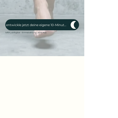
wie du dir ein persönliches Zurück-
zu-dir-Ritual aufbaust.
entwickle jetzt deine eigene 10-Minuten-Routine
Sofort verfügbar • Einmalzahlung • Kein Abo
Die Methode